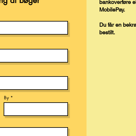
ling af bøger
bankoverføre e
MobilePay.
Du får en bekræ
bestilt.
By