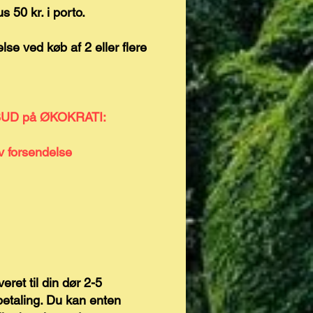
us 50 kr. i porto.
lse​ ved køb af 2 eller flere
UD på ØKOKRATI:
iv forsendelse
eret til din dør 2-5
betaling. Du kan enten