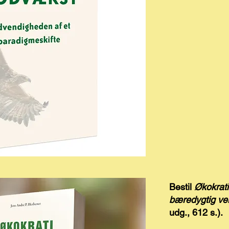
Bestil
Økokrati
bæredygtig ve
udg., 612 s.).