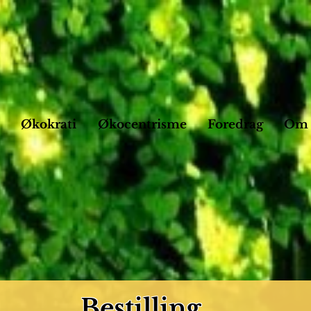
Økokrati
Økocentrisme
Foredrag
Om
Bestilling