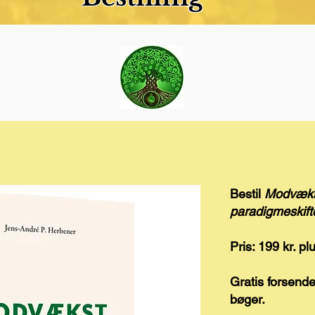
Bestil
Modvækst
paradigmeskif
Pris: 199 kr. pl
Gratis forsendel
bøger.