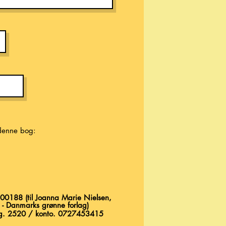
 denne bog:
600188 (til Joanna Marie Nielsen,
 - Danmarks grønne forlag)
reg. 2520 / konto. 0727453415