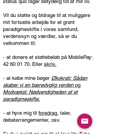
status quo tager betydelig tid af mit liv.
Vil du støtte og bidrage til at muliggøre
mit fortsatte arbejde for et grønt
paradigmeskifte i vores samfund,
verdenssyn og værdier, så er du
velkommen til:
- at donere et støttebeløb på MobilePay:
42 60 01 70
. Eller
skriv.
- at købe mine bøger
Økokrati: Sådan
skaber vi en bæredygtig verden
og
Modvækst: Nødvendigheden af et
paradigmeskifte.
- at hyre mig til
foredrag
, taler,
debatarrangementer, osv.
Er du i øvrigt en ørn til at lave YouTube-