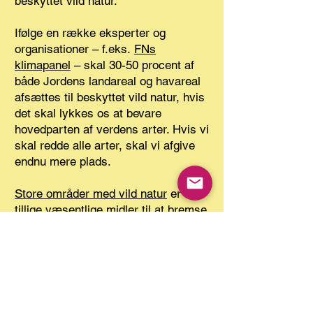
beskyttet vild natur.
Ifølge en række eksperter og
organisationer – f.eks.
FNs
klimapanel
– skal 30-50 procent af
både Jordens landareal og havareal
afsættes til beskyttet vild natur, hvis
det skal lykkes os at bevare
hovedparten af verdens arter. Hvis vi
skal redde alle arter, skal vi afgive
endnu mere plads.
Store områder med vild natur
er
tillige væsentlige midler til at bremse
klimakrisen og afbøde
konsekvenserne af den.
6) Dyreliv
I løbet af de sidste godt 50 år er der