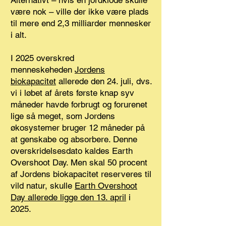
Alternativt – hvis én jordklode skulle
være nok – ville der ikke være plads
til mere end 2,3 milliarder mennesker
i alt.
I 2025 overskred
menneskeheden
Jordens
biokapacitet
allerede den 24. juli, dvs.
vi i løbet af årets første knap syv
måneder havde forbrugt og forurenet
lige så meget, som Jordens
økosystemer bruger 12 måneder på
at genskabe og absorbere. Denne
overskridelsesdato kaldes Earth
Overshoot Day. Men skal 50 procent
af Jordens biokapacitet reserveres til
vild natur, skulle
Earth Overshoot
Day allerede ligge den 13. april
i
2025.